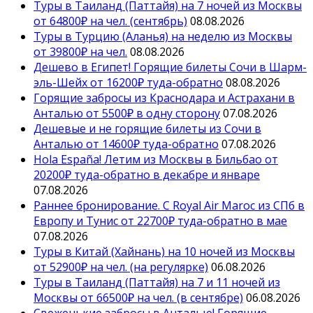
Туры в Таиланд (Паттайя) на 7 ночей из Москвы
от 64800₽ на чел. (сентябрь)
08.08.2026
Туры в Турцию (Аланья) на неделю из Москвы
от 39800₽ на чел.
08.08.2026
Дешево в Египет! Горящие билеты Сочи в Шарм-
эль-Шейх от 16200₽ туда-обратно
08.08.2026
Горящие забросы из Краснодара и Астрахани в
Анталью от 5500₽ в одну сторону
07.08.2026
Дешевые и не горящие билеты из Сочи в
Анталью от 14600₽ туда-обратно
07.08.2026
Hola España! Летим из Москвы в Бильбао от
20200₽ туда-обратно в декабре и январе
07.08.2026
Раннее бронирование. С Royal Air Maroc из СПб в
Европу и Тунис от 22700₽ туда-обратно в мае
07.08.2026
Туры в Китай (Хайнань) на 10 ночей из Москвы
от 52900₽ на чел. (на регулярке)
06.08.2026
Туры в Таиланд (Паттайя) на 7 и 11 ночей из
Москвы от 66500₽ на чел. (в сентябре)
06.08.2026