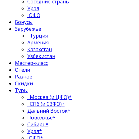
Соседние страны
Урал
ЮФО
Бонусы
Зарубежье
Турция
Армения
Казахстан
Узбекистан
Мастер-класс
Отели
Разное
Скидки
Туры
Москва (и ЦФО)*
СПб (и СЗФО)*
Дальний Восток*
Поволжье*
Сибирь*
Урал*
ЮФО*