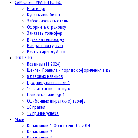
САМ СЕБЕ ТУРАГЕНТСТВО
Найти тур
Купить авиабилет
Забронировать отель
Оформить страховку
Заказать трансфер
Круиз на теплоходе
Выбрать экскурсию
Взять в аренду Авто
ПОЛЕЗНО
Без визы (11.2024)
Шенген. Правила и порядок оформления визы
8 базовых навыков
Продвинутые навыки-1
10 лайфхаков — отпуск
Если отменили тур-1
Ошибочные (пиратские) тарифы
10 правил
15 причин успеха
Мили
Копим мили-1. Обновлено, 09.2014
Копим мили-2
Копим мили-3