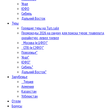
Урал
ЮФО
Сибирь
Дальний Восток
Туры
Горящие туры на Turs.sale
Промокоды 2026 на скидку для поиска туров: травелата,
онлайнтурс, левел тревел
Москва (и ЦФО)*
СПб (и СЗФО)*
Поволжье*
Урал*
ЮФО*
Сибирь*
Дальний Восток*
Зарубежье
Турция
Армения
Казахстан
Узбекистан
Отели
Бонусы