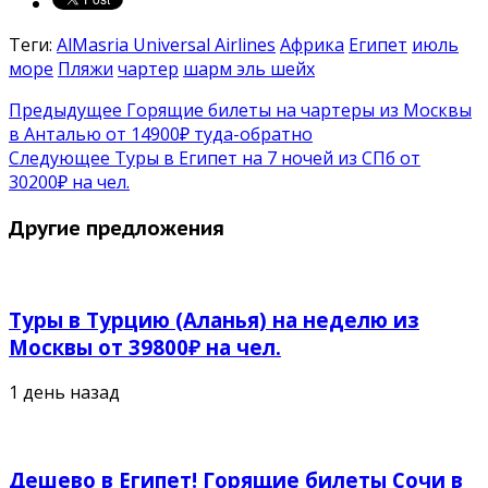
Теги:
AlMasria Universal Airlines
Африка
Египет
июль
море
Пляжи
чартер
шарм эль шейх
Предыдущее
Горящие билеты на чартеры из Москвы
в Анталью от 14900₽ туда-обратно
Следующее
Туры в Египет на 7 ночей из СПб от
30200₽ на чел.
Другие предложения
Туры в Турцию (Аланья) на неделю из
Москвы от 39800₽ на чел.
1 день назад
Дешево в Египет! Горящие билеты Сочи в