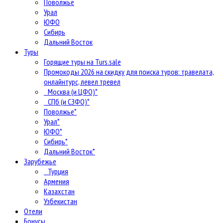
Поволжье
Урал
ЮФО
Сибирь
Дальний Восток
Туры
Горящие туры на Turs.sale
Промокоды 2026 на скидку для поиска туров: травелата,
онлайнтурс, левел тревел
Москва (и ЦФО)*
СПб (и СЗФО)*
Поволжье*
Урал*
ЮФО*
Сибирь*
Дальний Восток*
Зарубежье
Турция
Армения
Казахстан
Узбекистан
Отели
Бонусы