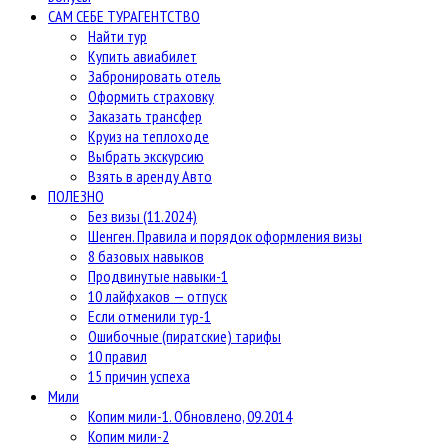
САМ СЕБЕ ТУРАГЕНТСТВО
Найти тур
Купить авиабилет
Забронировать отель
Оформить страховку
Заказать трансфер
Круиз на теплоходе
Выбрать экскурсию
Взять в аренду Авто
ПОЛЕЗНО
Без визы (11.2024)
Шенген. Правила и порядок оформления визы
8 базовых навыков
Продвинутые навыки-1
10 лайфхаков — отпуск
Если отменили тур-1
Ошибочные (пиратские) тарифы
10 правил
15 причин успеха
Мили
Копим мили-1. Обновлено, 09.2014
Копим мили-2