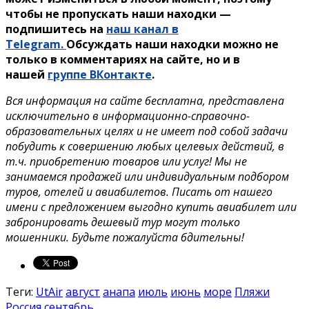
чтобы не пропускать наши находки —
подпишитесь на
наш канал в
Telegram.
Обсуждать наши находки можно не
только в комментариях на сайте, но и в
нашей
группе ВКонтакте
.
Вся информация на сайте бесплатна, представлена
исключительно в информационно-справочно-
образовательных целях и не имеет под собой задачи
побудить к совершению любых целевых действий, в
т.ч. приобретению товаров или услуг! Мы не
занимаемся продажей или индивидуальным подбором
туров, отелей и авиабилетов. Писать от нашего
имени с предложением выгодно купить авиабилет или
забронировать дешевый тур могут только
мошенники. Будьте пожалуйста бдительны!
Теги:
UtAir
август
анапа
июль
июнь
море
Пляжи
Россия
сентябрь