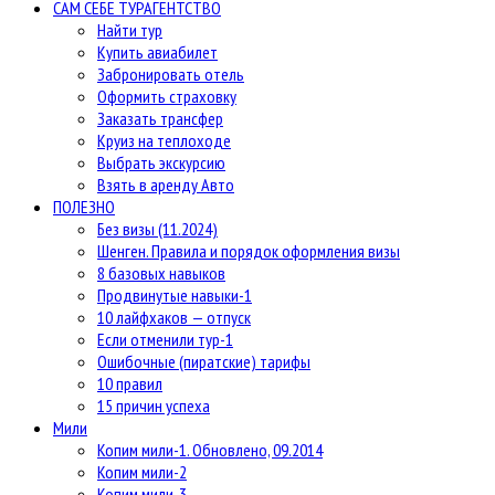
САМ СЕБЕ ТУРАГЕНТСТВО
Найти тур
Купить авиабилет
Забронировать отель
Оформить страховку
Заказать трансфер
Круиз на теплоходе
Выбрать экскурсию
Взять в аренду Авто
ПОЛЕЗНО
Без визы (11.2024)
Шенген. Правила и порядок оформления визы
8 базовых навыков
Продвинутые навыки-1
10 лайфхаков — отпуск
Если отменили тур-1
Ошибочные (пиратские) тарифы
10 правил
15 причин успеха
Мили
Копим мили-1. Обновлено, 09.2014
Копим мили-2
Копим мили-3