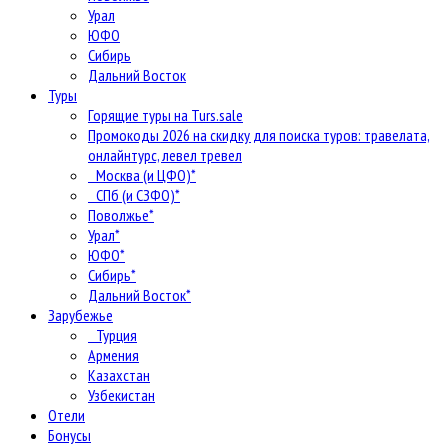
Урал
ЮФО
Сибирь
Дальний Восток
Туры
Горящие туры на Turs.sale
Промокоды 2026 на скидку для поиска туров: травелата,
онлайнтурс, левел тревел
Москва (и ЦФО)*
СПб (и СЗФО)*
Поволжье*
Урал*
ЮФО*
Сибирь*
Дальний Восток*
Зарубежье
Турция
Армения
Казахстан
Узбекистан
Отели
Бонусы