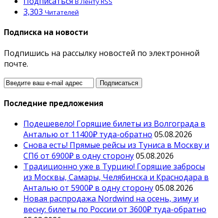
Подписаться
В Ленту RSS
3,303
Читателей
Подписка на новости
Подпишись на рассылку новостей по электронной
почте.
Последние предложения
Подешевело! Горящие билеты из Волгограда в
Анталью от 11400₽ туда-обратно
05.08.2026
Снова есть! Прямые рейсы из Туниса в Москву и
СПб от 6900₽ в одну сторону
05.08.2026
Традиционно уже в Турцию! Горящие забросы
из Москвы, Самары, Челябинска и Краснодара в
Анталью от 5900₽ в одну сторону
05.08.2026
Новая распродажа Nordwind на осень, зиму и
весну: билеты по России от 3600₽ туда-обратно