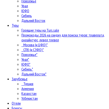
Поволжье
Урал
ЮФО
Сибирь
Дальний Восток
Туры
Горящие туры на Turs.sale
Промокоды 2026 на скидку для поиска туров: травелата,
онлайнтурс, левел тревел
Москва (и ЦФО)*
СПб (и СЗФО)*
Поволжье*
Урал*
ЮФО*
Сибирь*
Дальний Восток*
Зарубежье
Турция
Армения
Казахстан
Узбекистан
Отели
Бонусы