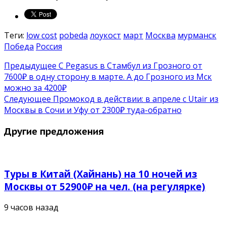
Теги:
low cost
pobeda
лоукост
март
Москва
мурманск
Победа
Россия
Предыдущее
С Pegasus в Стамбул из Грозного от
7600₽ в одну сторону в марте. А до Грозного из Мск
можно за 4200₽
Следующее
Промокод в действии: в апреле с Utair из
Москвы в Сочи и Уфу от 2300₽ туда-обратно
Другие предложения
Туры в Китай (Хайнань) на 10 ночей из
Москвы от 52900₽ на чел. (на регулярке)
9 часов назад