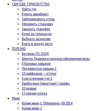
САМ СЕБЕ ТУРАГЕНТСТВО
Найти тур
Купить авиабилет
Забронировать отель
Оформить страховку
Заказать трансфер
Круиз на теплоходе
Выбрать экскурсию
Взять в аренду Авто
ПОЛЕЗНО
Без визы (11.2024)
Шенген. Правила и порядок оформления визы
8 базовых навыков
Продвинутые навыки-1
10 лайфхаков — отпуск
Если отменили тур-1
Ошибочные (пиратские) тарифы
10 правил
15 причин успеха
Мили
Копим мили-1. Обновлено, 09.2014
Копим мили-2