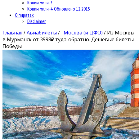
Копим мили-3
Копим мили-4. Обновлено 12.2015
О пиратах
Disclaimer
Главная
/
Авиабилеты
/
Москва (и ЦФО)
/
Из Москвы
в Мурманск от 3998₽ туда-обратно. Дешевые билеты
Победы