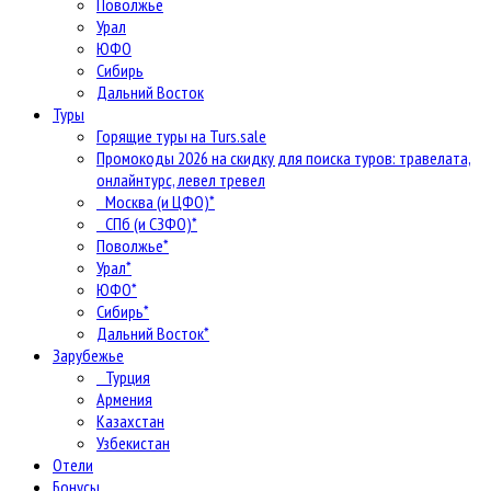
Поволжье
Урал
ЮФО
Сибирь
Дальний Восток
Туры
Горящие туры на Turs.sale
Промокоды 2026 на скидку для поиска туров: травелата,
онлайнтурс, левел тревел
Москва (и ЦФО)*
СПб (и СЗФО)*
Поволжье*
Урал*
ЮФО*
Сибирь*
Дальний Восток*
Зарубежье
Турция
Армения
Казахстан
Узбекистан
Отели
Бонусы