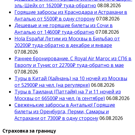
эль-Шейх от 16200₽ туда-обратно
08.08.2026
Горящие забросы из Краснодара и Астрахани в
Анталью от 5500₽ в одну сторону
07.08.2026
Дешевые и не горящие билеты из Сочи в
Анталью от 14600₽ туда-обратно
07.08.2026
Hola España! Летим из Москвы в Бильбао от
20200₽ туда-обратно в декабре и январе
07.08.2026
Раннее бронирование. С Royal Air Maroc из СПб в
Европу и Тунис от 22700₽ туда-обратно в мае
07.08.2026
Туры в Китай (Хайнань) на 10 ночей из Москвы
от 52900₽ на чел. (на регулярке)
06.08.2026
Туры в Таиланд (Паттайя) на 7 и 11 ночей из
Москвы от 66500₽ на чел. (в сентябре)
06.08.2026
Свеженькие забросы в Анталью! Горящие
билеты из Оренбурга, Перми, Самары и
Астрахани от 7300₽ в одну сторону
06.08.2026
Страховка за границу