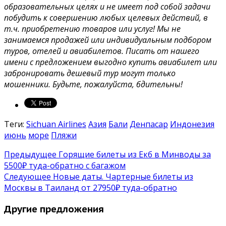
образовательных целях и не имеет под собой задачи
побудить к совершению любых целевых действий, в
т.ч. приобретению товаров или услуг! Мы не
занимаемся продажей или индивидуальным подбором
туров, отелей и авиабилетов. Писать от нашего
имени с предложением выгодно купить авиабилет или
забронировать дешевый тур могут только
мошенники. Будьте, пожалуйста, бдительны!
Теги:
Sichuan Airlines
Азия
Бали
Денпасар
Индонезия
июнь
море
Пляжи
Предыдущее
Горящие билеты из Екб в Минводы за
5500₽ туда-обратно с багажом
Следующее
Новые даты. Чартерные билеты из
Москвы в Таиланд от 27950₽ туда-обратно
Другие предложения