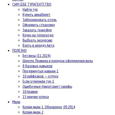
САМ СЕБЕ ТУРАГЕНТСТВО
Найти тур
Купить авиабилет
Забронировать отель
Оформить страховку
Заказать трансфер
Круиз на теплоходе
Выбрать экскурсию
Взять в аренду Авто
ПОЛЕЗНО
Без визы (11.2024)
Шенген. Правила и порядок оформления визы
8 базовых навыков
Продвинутые навыки-1
10 лайфхаков — отпуск
Если отменили тур-1
Ошибочные (пиратские) тарифы
10 правил
15 причин успеха
Мили
Копим мили-1. Обновлено, 09.2014
Копим мили-2