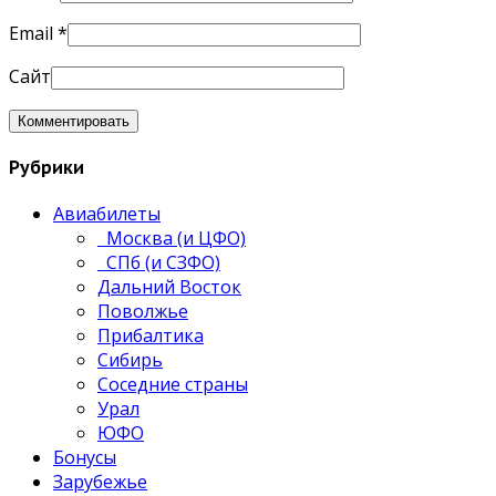
Email
*
Сайт
Рубрики
Авиабилеты
Москва (и ЦФО)
СПб (и СЗФО)
Дальний Восток
Поволжье
Прибалтика
Сибирь
Соседние страны
Урал
ЮФО
Бонусы
Зарубежье