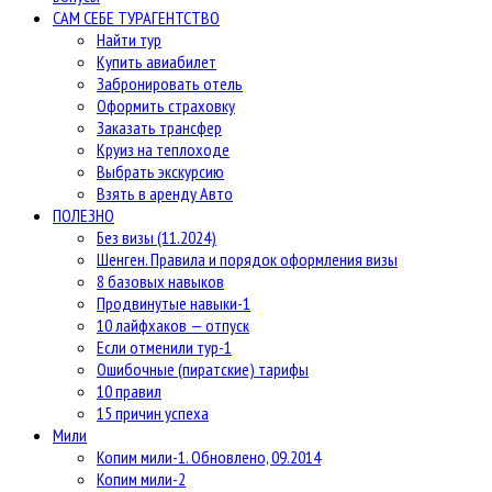
САМ СЕБЕ ТУРАГЕНТСТВО
Найти тур
Купить авиабилет
Забронировать отель
Оформить страховку
Заказать трансфер
Круиз на теплоходе
Выбрать экскурсию
Взять в аренду Авто
ПОЛЕЗНО
Без визы (11.2024)
Шенген. Правила и порядок оформления визы
8 базовых навыков
Продвинутые навыки-1
10 лайфхаков — отпуск
Если отменили тур-1
Ошибочные (пиратские) тарифы
10 правил
15 причин успеха
Мили
Копим мили-1. Обновлено, 09.2014
Копим мили-2