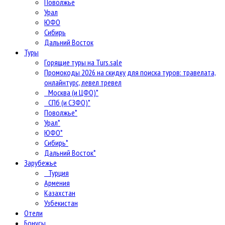
Поволжье
Урал
ЮФО
Сибирь
Дальний Восток
Туры
Горящие туры на Turs.sale
Промокоды 2026 на скидку для поиска туров: травелата,
онлайнтурс, левел тревел
Москва (и ЦФО)*
СПб (и СЗФО)*
Поволжье*
Урал*
ЮФО*
Сибирь*
Дальний Восток*
Зарубежье
Турция
Армения
Казахстан
Узбекистан
Отели
Бонусы