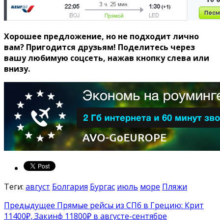
Хорошее предложение, но не подходит лично
вам? Пригодится друзьям!
Поделитесь через
вашу любимую соцсеть, нажав кнопку слева или
внизу.
Теги:
август
Болгария
Бургас
июль
море
Пляжи
Предыдущее
Прямые рейсы из СПб в Грецию: Крит
11400₽, Закинф 11800₽ в августе-сентябре