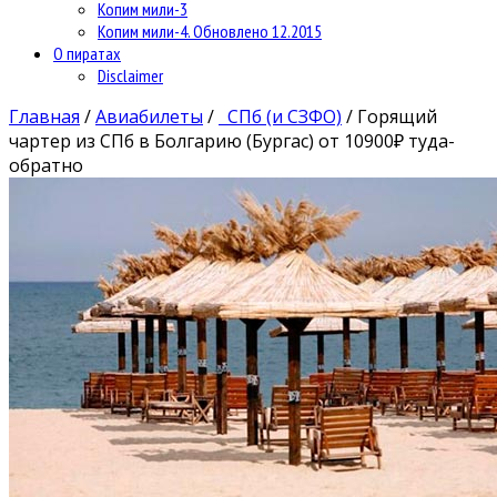
Копим мили-3
Копим мили-4. Обновлено 12.2015
О пиратах
Disclaimer
Главная
/
Авиабилеты
/
СПб (и СЗФО)
/
Горящий
чартер из СПб в Болгарию (Бургас) от 10900₽ туда-
обратно