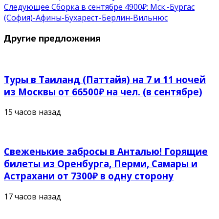
Следующее
Сборка в сентябре 4900₽: Мск.-Бургас
(София)-Афины-Бухарест-Берлин-Вильнюс
Другие предложения
Туры в Таиланд (Паттайя) на 7 и 11 ночей
из Москвы от 66500₽ на чел. (в сентябре)
15 часов назад
Свеженькие забросы в Анталью! Горящие
билеты из Оренбурга, Перми, Самары и
Астрахани от 7300₽ в одну сторону
17 часов назад