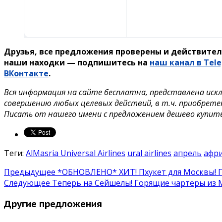
Друзья, все предложения проверены и действител
наши находки — подпишитесь на
наш канал в Tel
ВКонтакте
.
Вся информация на сайте бесплатна, представлена иск
совершению любых целевых действий, в т.ч. приобрете
Писать от нашего имени с предложением дешево купит
Теги:
AlMasria Universal Airlines
ural airlines
апрель
афр
Предыдущее
*ОБНОВЛЕНО* ХИТ! Пхукет для Москвы! Го
Следующее
Теперь на Сейшелы! Горящие чартеры из М
Другие предложения