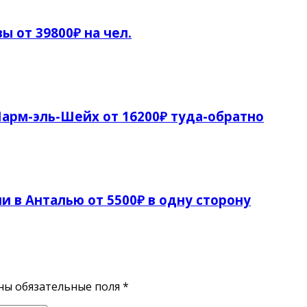
ы от 39800₽ на чел.
арм-эль-Шейх от 16200₽ туда-обратно
и в Анталью от 5500₽ в одну сторону
ены обязательные поля
*