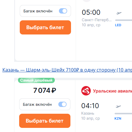
Казань — Шарм-эль-Шейх 7100₽ в одну сторону (10 ап