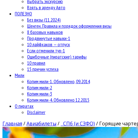
Выбрать экскурсию
Взять в аренду Авто
ПОЛЕЗНО
Без визы (11.2024)
Шенген. Правила и порядок оформления визы
8 базовых навыков
Продвинутые навыки-1
10 лайфхаков — отпуск
Если отменили тур-1
Ошибочные (пиратские) тарифы
10 правил
15 причин успеха
Мили
Копим мили-1. Обновлено, 09.2014
Копим мили-2
Копим мили-3
Копим мили-4. Обновлено 12.2015
О пиратах
Disclaimer
Главная
/
Авиабилеты
/
СПб (и СЗФО)
/
Горящие чартер