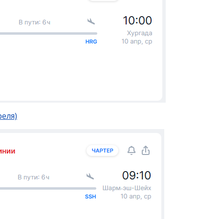
реля)