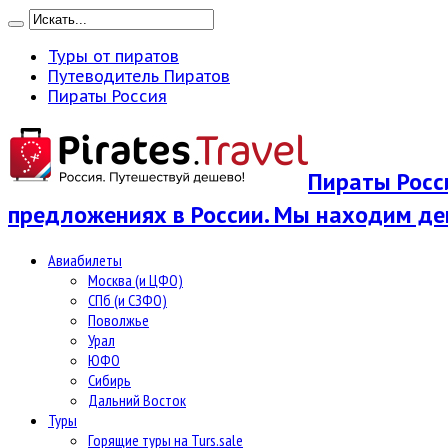
Туры от пиратов
Путеводитель Пиратов
Пираты Россия
Пираты Росси
предложениях в России. Мы находим де
Авиабилеты
Москва (и ЦФО)
СПб (и СЗФО)
Поволжье
Урал
ЮФО
Сибирь
Дальний Восток
Туры
Горящие туры на Turs.sale