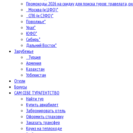
Промокоды 2026 на скидку для поиска туров: травелата, он
Москва (и ЦФО)*
СПб (и СЗФО)*
Поволжье*
Урал*
ЮФО*
Сибирь*
Дальний Восток*
Зарубежье
Турция
Армения
Казахстан
Узбекистан
Отели
Бонусы
САМ СЕБЕ ТУРАГЕНТСТВО
Найти тур
Купить авиабилет
Забронировать отель
Оформить страховку
Заказать трансфер
Круиз на теплоходе