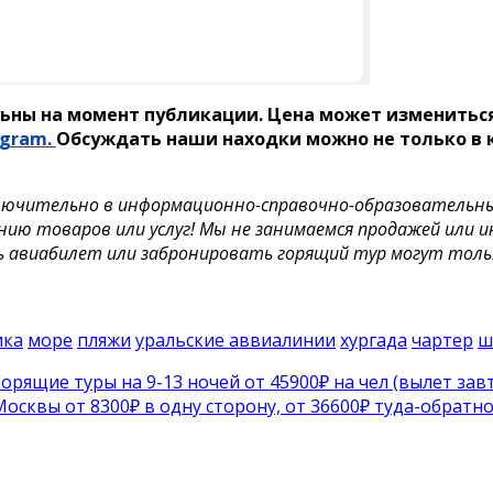
ьны на момент публикации. Цена может измениться
egram.
Обсуждать наши находки можно не только в к
лючительно в информационно-справочно-образовательных 
нию товаров или услуг! Мы не занимаемся продажей или 
ь авиабилет или забронировать горящий тур могут тол
ика
море
пляжи
уральские аввиалинии
хургада
чартер
ш
рящие туры на 9-13 ночей от 45900₽ на чел (вылет зав
осквы от 8300₽ в одну сторону, от 36600₽ туда-обра