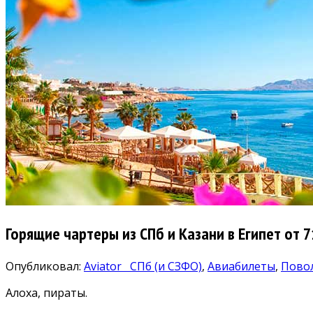
Горящие чартеры из СПб и Казани в Египет от 
Опубликовал:
Aviator
СПб (и СЗФО)
,
Авиабилеты
,
Пово
Алоха, пираты.