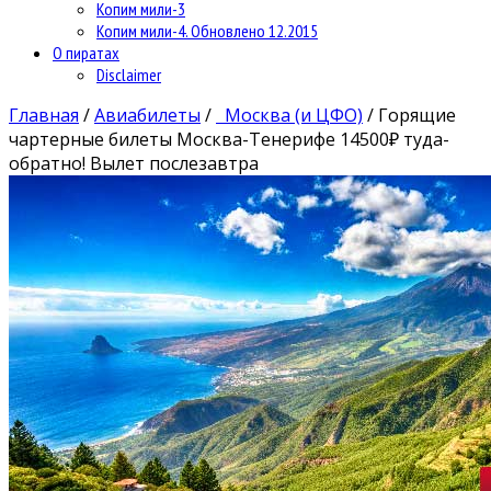
Копим мили-3
Копим мили-4. Обновлено 12.2015
О пиратах
Disclaimer
Главная
/
Авиабилеты
/
Москва (и ЦФО)
/
Горящие
чартерные билеты Москва-Тенерифе 14500₽ туда-
обратно! Вылет послезавтра