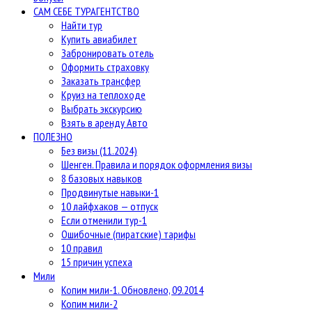
САМ СЕБЕ ТУРАГЕНТСТВО
Найти тур
Купить авиабилет
Забронировать отель
Оформить страховку
Заказать трансфер
Круиз на теплоходе
Выбрать экскурсию
Взять в аренду Авто
ПОЛЕЗНО
Без визы (11.2024)
Шенген. Правила и порядок оформления визы
8 базовых навыков
Продвинутые навыки-1
10 лайфхаков — отпуск
Если отменили тур-1
Ошибочные (пиратские) тарифы
10 правил
15 причин успеха
Мили
Копим мили-1. Обновлено, 09.2014
Копим мили-2