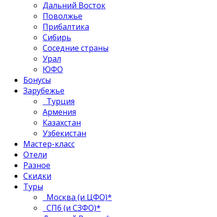
Дальний Восток
Поволжье
Прибалтика
Сибирь
Соседние страны
Урал
ЮФО
Бонусы
Зарубежье
Турция
Армения
Казахстан
Узбекистан
Мастер-класс
Отели
Разное
Скидки
Туры
Москва (и ЦФО)*
СПб (и СЗФО)*