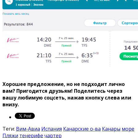
Хорошее предложение, но не подходит лично
вам? Пригодится друзьям!
Поделитесь через
вашу любимую соцсеть, нажав кнопку слева или
внизу.
Теги:
Вим-Авиа
Испания
Канарские о-ва
Канары
море
Пляжи
тенерифе
чартер