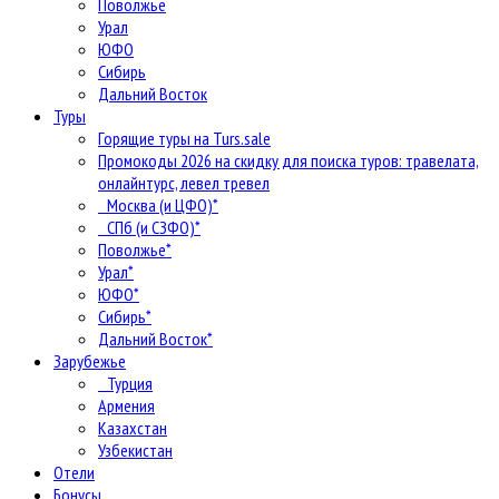
Поволжье
Урал
ЮФО
Сибирь
Дальний Восток
Туры
Горящие туры на Turs.sale
Промокоды 2026 на скидку для поиска туров: травелата,
онлайнтурс, левел тревел
Москва (и ЦФО)*
СПб (и СЗФО)*
Поволжье*
Урал*
ЮФО*
Сибирь*
Дальний Восток*
Зарубежье
Турция
Армения
Казахстан
Узбекистан
Отели
Бонусы