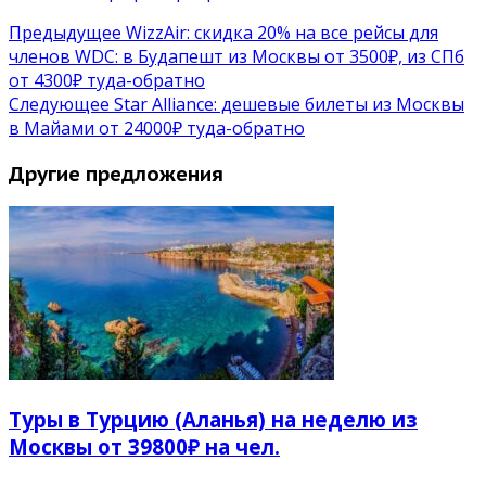
Предыдущее
WizzAir: скидка 20% на все рейсы для
членов WDC: в Будапешт из Москвы от 3500₽, из СПб
от 4300₽ туда-обратно
Следующее
Star Alliance: дешевые билеты из Москвы
в Майами от 24000₽ туда-обратно
Другие предложения
Туры в Турцию (Аланья) на неделю из
Москвы от 39800₽ на чел.