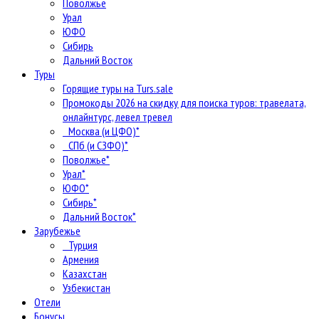
Поволжье
Урал
ЮФО
Сибирь
Дальний Восток
Туры
Горящие туры на Turs.sale
Промокоды 2026 на скидку для поиска туров: травелата,
онлайнтурс, левел тревел
Москва (и ЦФО)*
СПб (и СЗФО)*
Поволжье*
Урал*
ЮФО*
Сибирь*
Дальний Восток*
Зарубежье
Турция
Армения
Казахстан
Узбекистан
Отели
Бонусы