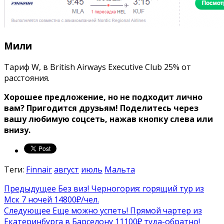
Мили
Тариф W, в British Airways Executive Club 25% от
расстояния.
Хорошее предложение, но не подходит лично
вам? Пригодится друзьям!
Поделитесь через
вашу любимую соцсеть, нажав кнопку слева или
внизу.
Теги:
Finnair
август
июль
Мальта
Предыдущее
Без виз! Черногория: горящий тур из
Мск 7 ночей 14800₽/чел.
Следующее
Еще можно успеть! Прямой чартер из
Екатеринбурга в Барселону 11100₽ туда-обратно!