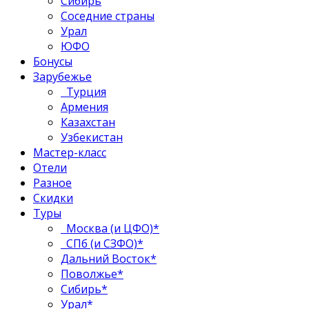
Сибирь
Соседние страны
Урал
ЮФО
Бонусы
Зарубежье
Турция
Армения
Казахстан
Узбекистан
Мастер-класс
Отели
Разное
Скидки
Туры
Москва (и ЦФО)*
СПб (и СЗФО)*
Дальний Восток*
Поволжье*
Сибирь*
Урал*