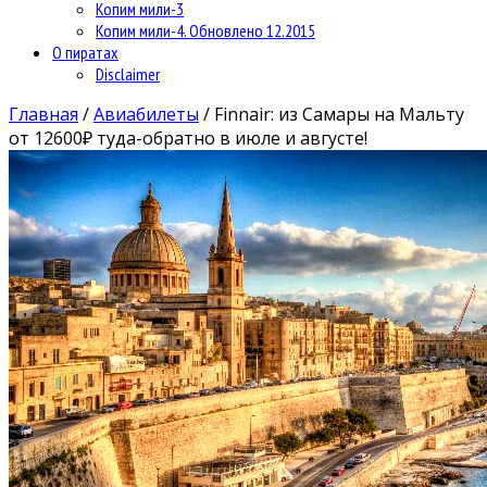
Копим мили-3
Копим мили-4. Обновлено 12.2015
О пиратах
Disclaimer
Главная
/
Авиабилеты
/
Finnair: из Самары на Мальту
от 12600₽ туда-обратно в июле и августе!