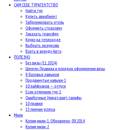
САМ СЕБЕ ТУРАГЕНТСТВО
Найти тур
Купить авиабилет
Забронировать отель
Оформить страховку
Заказать трансфер
Круиз на теплоходе
Выбрать экскурсию
Взять в аренду Авто
ПОЛЕЗНО
Без визы (11.2024)
Шенген. Правила и порядок оформления визы
8 базовых навыков
Продвинутые навыки-1
10 лайфхаков — отпуск
Если отменили тур-1
Ошибочные (пиратские) тарифы
10 правил
15 причин успеха
Мили
Копим мили-1. Обновлено, 09.2014
Копим мили-2