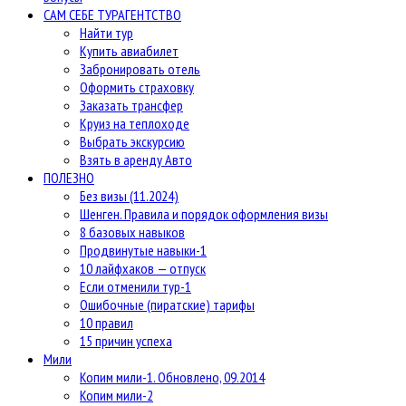
САМ СЕБЕ ТУРАГЕНТСТВО
Найти тур
Купить авиабилет
Забронировать отель
Оформить страховку
Заказать трансфер
Круиз на теплоходе
Выбрать экскурсию
Взять в аренду Авто
ПОЛЕЗНО
Без визы (11.2024)
Шенген. Правила и порядок оформления визы
8 базовых навыков
Продвинутые навыки-1
10 лайфхаков — отпуск
Если отменили тур-1
Ошибочные (пиратские) тарифы
10 правил
15 причин успеха
Мили
Копим мили-1. Обновлено, 09.2014
Копим мили-2