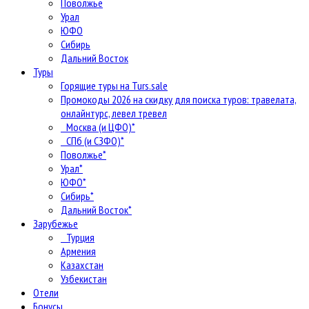
Поволжье
Урал
ЮФО
Сибирь
Дальний Восток
Туры
Горящие туры на Turs.sale
Промокоды 2026 на скидку для поиска туров: травелата,
онлайнтурс, левел тревел
Москва (и ЦФО)*
СПб (и СЗФО)*
Поволжье*
Урал*
ЮФО*
Сибирь*
Дальний Восток*
Зарубежье
Турция
Армения
Казахстан
Узбекистан
Отели
Бонусы