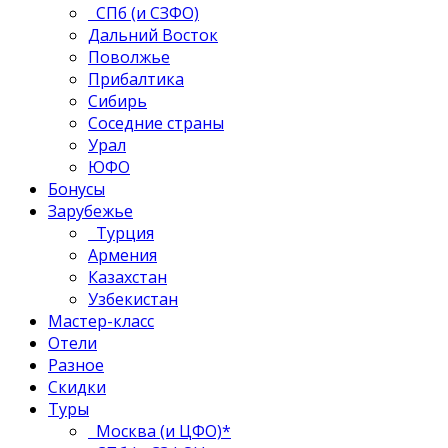
СПб (и СЗФО)
Дальний Восток
Поволжье
Прибалтика
Сибирь
Соседние страны
Урал
ЮФО
Бонусы
Зарубежье
Турция
Армения
Казахстан
Узбекистан
Мастер-класс
Отели
Разное
Скидки
Туры
Москва (и ЦФО)*