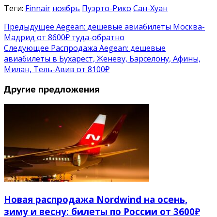
Теги:
Finnair
ноябрь
Пуэрто-Рико
Сан-Хуан
Предыдущее
Aegean: дешевые авиабилеты Москва-
Мадрид от 8600₽ туда-обратно
Следующее
Распродажа Aegean: дешевые
авиабилеты в Бухарест, Женеву, Барселону, Афины,
Милан, Тель-Авив от 8100₽
Другие предложения
Новая распродажа Nordwind на осень,
зиму и весну: билеты по России от 3600₽