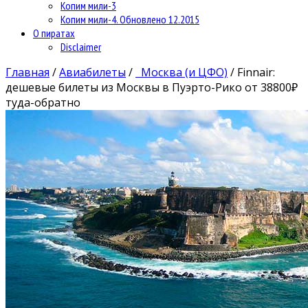
Копим мили-3
Копим мили-4. Обновлено 12.2015
О пиратах
Disclaimer
Главная
/
Авиабилеты
/
Москва (и ЦФО)
/
Finnair:
дешевые билеты из Москвы в Пуэрто-Рико от 38800₽
туда-обратно