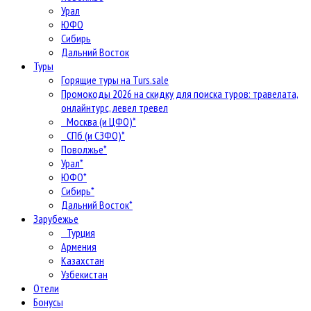
Урал
ЮФО
Сибирь
Дальний Восток
Туры
Горящие туры на Turs.sale
Промокоды 2026 на скидку для поиска туров: травелата,
онлайнтурс, левел тревел
Москва (и ЦФО)*
СПб (и СЗФО)*
Поволжье*
Урал*
ЮФО*
Сибирь*
Дальний Восток*
Зарубежье
Турция
Армения
Казахстан
Узбекистан
Отели
Бонусы