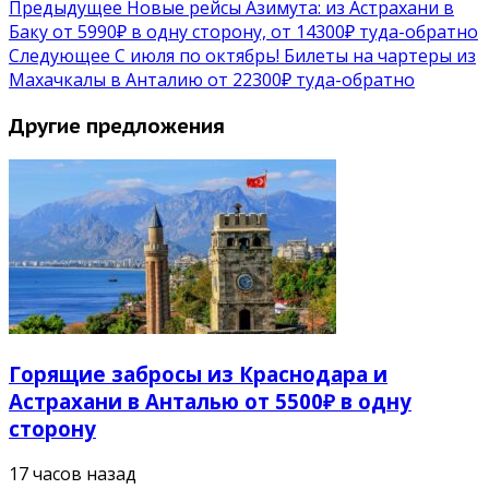
Предыдущее
Новые рейсы Азимута: из Астрахани в
Баку от 5990₽ в одну сторону, от 14300₽ туда-обратно
Следующее
С июля по октябрь! Билеты на чартеры из
Махачкалы в Анталию от 22300₽ туда-обратно
Другие предложения
Горящие забросы из Краснодара и
Астрахани в Анталью от 5500₽ в одну
сторону
17 часов назад