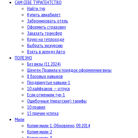
САМ СЕБЕ ТУРАГЕНТСТВО
Найти тур
Купить авиабилет
Забронировать отель
Оформить страховку
Заказать трансфер
Круиз на теплоходе
Выбрать экскурсию
Взять в аренду Авто
ПОЛЕЗНО
Без визы (11.2024)
Шенген. Правила и порядок оформления визы
8 базовых навыков
Продвинутые навыки-1
10 лайфхаков — отпуск
Если отменили тур-1
Ошибочные (пиратские) тарифы
10 правил
15 причин успеха
Мили
Копим мили-1. Обновлено, 09.2014
Копим мили-2
Копим мили-3