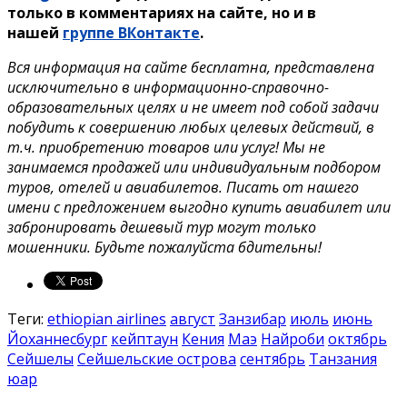
только в комментариях на сайте, но и в
нашей
группе ВКонтакте
.
Вся информация на сайте бесплатна, представлена
исключительно в информационно-справочно-
образовательных целях и не имеет под собой задачи
побудить к совершению любых целевых действий, в
т.ч. приобретению товаров или услуг! Мы не
занимаемся продажей или индивидуальным подбором
туров, отелей и авиабилетов. Писать от нашего
имени с предложением выгодно купить авиабилет или
забронировать дешевый тур могут только
мошенники. Будьте пожалуйста бдительны!
Теги:
ethiopian airlines
август
Занзибар
июль
июнь
Йоханнесбург
кейптаун
Кения
Маэ
Найроби
октябрь
Сейшелы
Сейшельские острова
сентябрь
Танзания
юар