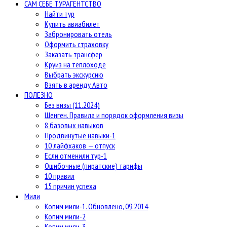
САМ СЕБЕ ТУРАГЕНТСТВО
Найти тур
Купить авиабилет
Забронировать отель
Оформить страховку
Заказать трансфер
Круиз на теплоходе
Выбрать экскурсию
Взять в аренду Авто
ПОЛЕЗНО
Без визы (11.2024)
Шенген. Правила и порядок оформления визы
8 базовых навыков
Продвинутые навыки-1
10 лайфхаков — отпуск
Если отменили тур-1
Ошибочные (пиратские) тарифы
10 правил
15 причин успеха
Мили
Копим мили-1. Обновлено, 09.2014
Копим мили-2
Копим мили-3