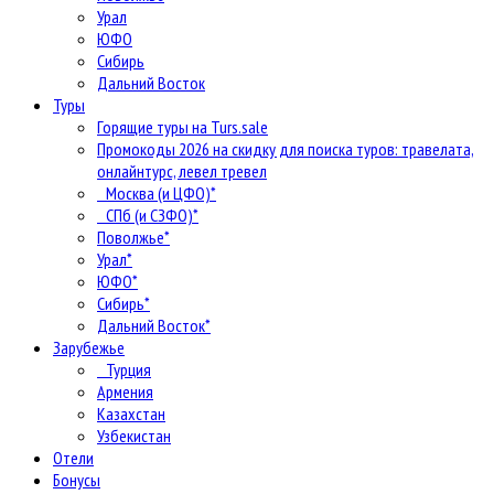
Урал
ЮФО
Сибирь
Дальний Восток
Туры
Горящие туры на Turs.sale
Промокоды 2026 на скидку для поиска туров: травелата,
онлайнтурс, левел тревел
Москва (и ЦФО)*
СПб (и СЗФО)*
Поволжье*
Урал*
ЮФО*
Сибирь*
Дальний Восток*
Зарубежье
Турция
Армения
Казахстан
Узбекистан
Отели
Бонусы