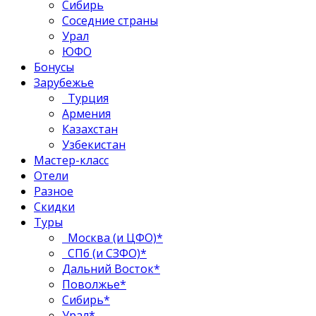
Сибирь
Соседние страны
Урал
ЮФО
Бонусы
Зарубежье
Турция
Армения
Казахстан
Узбекистан
Мастер-класс
Отели
Разное
Скидки
Туры
Москва (и ЦФО)*
СПб (и СЗФО)*
Дальний Восток*
Поволжье*
Сибирь*
Урал*