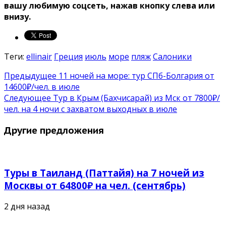
вашу любимую соцсеть, нажав кнопку слева или
внизу.
Теги:
ellinair
Греция
июль
море
пляж
Салоники
Предыдущее
11 ночей на море: тур СПб-Болгария от
14600₽/чел. в июле
Следующее
Тур в Крым (Бахчисарай) из Мск от 7800₽/
чел. на 4 ночи с захватом выходных в июле
Другие предложения
Туры в Таиланд (Паттайя) на 7 ночей из
Москвы от 64800₽ на чел. (сентябрь)
2 дня назад