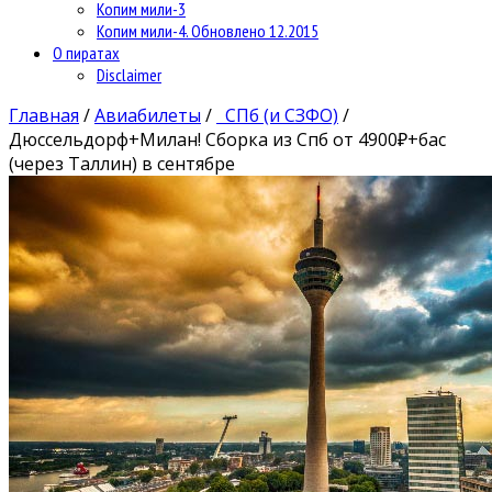
Копим мили-3
Копим мили-4. Обновлено 12.2015
О пиратах
Disclaimer
Главная
/
Авиабилеты
/
СПб (и СЗФО)
/
Дюссельдорф+Милан! Сборка из Спб от 4900₽+бас
(через Таллин) в сентябре