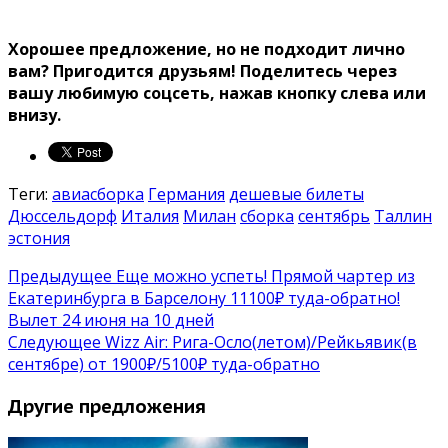
Хорошее предложение, но не подходит лично
вам? Пригодится друзьям!
Поделитесь через
вашу любимую соцсеть, нажав кнопку слева или
внизу.
Теги:
авиасборка
Германия
дешевые билеты
Дюссельдорф
Италия
Милан
сборка
сентябрь
Таллин
эстония
Предыдущее
Еще можно успеть! Прямой чартер из
Екатеринбурга в Барселону 11100₽ туда-обратно!
Вылет 24 июня на 10 дней
Следующее
Wizz Air: Рига-Осло(летом)/Рейкьявик(в
сентябре) от 1900₽/5100₽ туда-обратно
Другие предложения