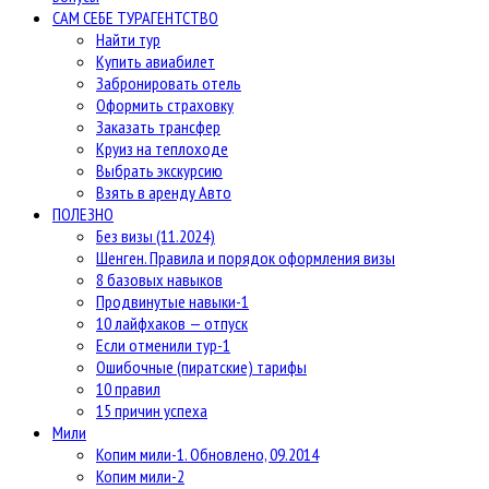
САМ СЕБЕ ТУРАГЕНТСТВО
Найти тур
Купить авиабилет
Забронировать отель
Оформить страховку
Заказать трансфер
Круиз на теплоходе
Выбрать экскурсию
Взять в аренду Авто
ПОЛЕЗНО
Без визы (11.2024)
Шенген. Правила и порядок оформления визы
8 базовых навыков
Продвинутые навыки-1
10 лайфхаков — отпуск
Если отменили тур-1
Ошибочные (пиратские) тарифы
10 правил
15 причин успеха
Мили
Копим мили-1. Обновлено, 09.2014
Копим мили-2