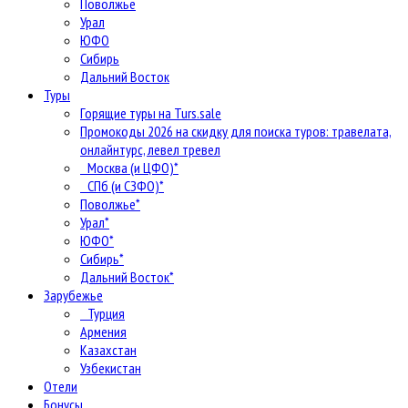
Поволжье
Урал
ЮФО
Сибирь
Дальний Восток
Туры
Горящие туры на Turs.sale
Промокоды 2026 на скидку для поиска туров: травелата,
онлайнтурс, левел тревел
Москва (и ЦФО)*
СПб (и СЗФО)*
Поволжье*
Урал*
ЮФО*
Сибирь*
Дальний Восток*
Зарубежье
Турция
Армения
Казахстан
Узбекистан
Отели
Бонусы