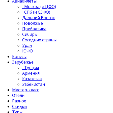
Авиабилеты
Москва (и ЦФО)
СПб (и СЗФО)
Дальний Восток
Поволжье
Прибалтика
Сибирь
Соседние страны
Урал
ЮФО
Бонусы
Зарубежье
Турция
Армения
Казахстан
Узбекистан
Мастер-класс
Отели
Разное
Скидки
Туры