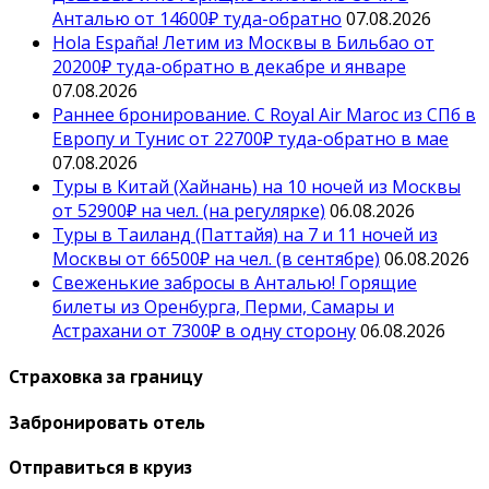
Анталью от 14600₽ туда-обратно
07.08.2026
Hola España! Летим из Москвы в Бильбао от
20200₽ туда-обратно в декабре и январе
07.08.2026
Раннее бронирование. С Royal Air Maroc из СПб в
Европу и Тунис от 22700₽ туда-обратно в мае
07.08.2026
Туры в Китай (Хайнань) на 10 ночей из Москвы
от 52900₽ на чел. (на регулярке)
06.08.2026
Туры в Таиланд (Паттайя) на 7 и 11 ночей из
Москвы от 66500₽ на чел. (в сентябре)
06.08.2026
Свеженькие забросы в Анталью! Горящие
билеты из Оренбурга, Перми, Самары и
Астрахани от 7300₽ в одну сторону
06.08.2026
Страховка за границу
Забронировать отель
Отправиться в круиз