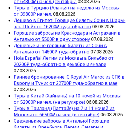
от 64800₽ на чел. (сентябрь)
08.08.2026
Туры в Турцию (Аланья) на неделю из Москвы
от 39800₽ на чел.
08.08.2026
Дешево в Египет! Горящие билеты Сочи в Шарм-
эль-Шейх от 16200₽ туда-обратно
08.08.2026
Горящие забросы из Краснодара и Астрахани в
Анталью от 5500₽ в одну сторону
07.08.2026
Дешевые и не горящие билеты из Сочи в
Анталью от 14600₽ туда-обратно
07.08.2026
Hola España! Летим из Москвы в Бильбао от
20200₽ туда-обратно в декабре и январе
07.08.2026
Раннее бронирование. С Royal Air Maroc из СПб в
Европу и Тунис от 22700₽ туда-обратно в мае
07.08.2026
Туры в Китай (Хайнань) на 10 ночей из Москвы
от 52900₽ на чел. (на регулярке)
06.08.2026
Туры в Таиланд (Паттайя) на 7 и 11 ночей из
Москвы от 66500₽ на чел. (в сентябре)
06.08.2026
Свеженькие забросы в Анталью! Горящие
билеты из Оренбурга, Перми, Самары и