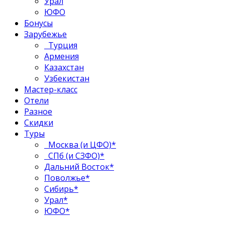
Урал
ЮФО
Бонусы
Зарубежье
Турция
Армения
Казахстан
Узбекистан
Мастер-класс
Отели
Разное
Скидки
Туры
Москва (и ЦФО)*
СПб (и СЗФО)*
Дальний Восток*
Поволжье*
Сибирь*
Урал*
ЮФО*