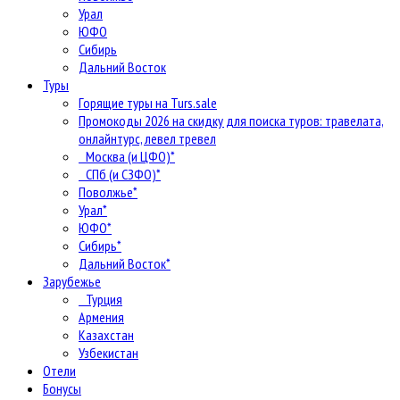
Урал
ЮФО
Сибирь
Дальний Восток
Туры
Горящие туры на Turs.sale
Промокоды 2026 на скидку для поиска туров: травелата,
онлайнтурс, левел тревел
Москва (и ЦФО)*
СПб (и СЗФО)*
Поволжье*
Урал*
ЮФО*
Сибирь*
Дальний Восток*
Зарубежье
Турция
Армения
Казахстан
Узбекистан
Отели
Бонусы