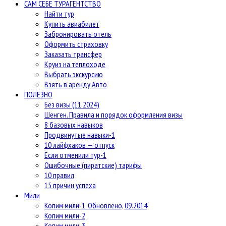
САМ СЕБЕ ТУРАГЕНТСТВО
Найти тур
Купить авиабилет
Забронировать отель
Оформить страховку
Заказать трансфер
Круиз на теплоходе
Выбрать экскурсию
Взять в аренду Авто
ПОЛЕЗНО
Без визы (11.2024)
Шенген. Правила и порядок оформления визы
8 базовых навыков
Продвинутые навыки-1
10 лайфхаков — отпуск
Если отменили тур-1
Ошибочные (пиратские) тарифы
10 правил
15 причин успеха
Мили
Копим мили-1. Обновлено, 09.2014
Копим мили-2
Копим мили-3