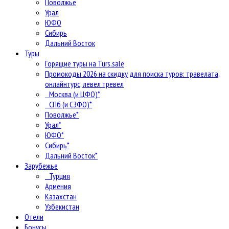
Поволжье
Урал
ЮФО
Сибирь
Дальний Восток
Туры
Горящие туры на Turs.sale
Промокоды 2026 на скидку для поиска туров: травелата,
онлайнтурс, левел тревел
Москва (и ЦФО)*
СПб (и СЗФО)*
Поволжье*
Урал*
ЮФО*
Сибирь*
Дальний Восток*
Зарубежье
Турция
Армения
Казахстан
Узбекистан
Отели
Бонусы