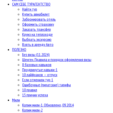
САМ СЕБЕ ТУРАГЕНТСТВО
Найти тур
Купить авиабилет
Забронировать отель
Оформить страховку
Заказать трансфер
Круиз на теплоходе
Выбрать экскурсию
Взять в аренду Авто
ПОЛЕЗНО
Без визы (11.2024)
Шенген. Правила и порядок оформления визы
8 базовых навыков
Продвинутые навыки-1
10 лайфхаков — отпуск
Если отменили тур-1
Ошибочные (пиратские) тарифы
10 правил
15 причин успеха
Мили
Копим мили-1. Обновлено, 09.2014
Копим мили-2