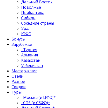
Дальний Восток
Поволжье
Прибалтика
Сибирь
Соседние страны
Урал
ЮФО
Бонусы
Зарубежье
Турция
Армения
Казахстан
Узбекистан
Мастер-класс
Отели
Разное
Скидки
Туры
Москва (и ЦФО)*
СПб (и СЗФО)*
Дальний Восток*