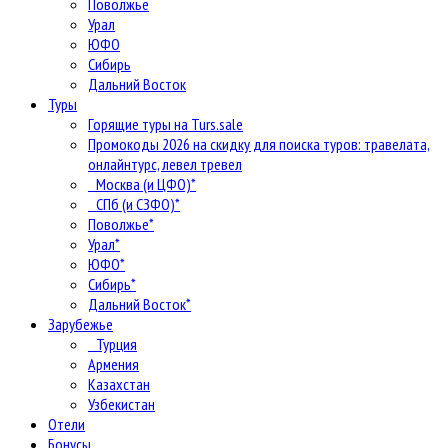
Поволжье
Урал
ЮФО
Сибирь
Дальний Восток
Туры
Горящие туры на Turs.sale
Промокоды 2026 на скидку для поиска туров: травелата,
онлайнтурс, левел тревел
Москва (и ЦФО)*
СПб (и СЗФО)*
Поволжье*
Урал*
ЮФО*
Сибирь*
Дальний Восток*
Зарубежье
Турция
Армения
Казахстан
Узбекистан
Отели
Бонусы