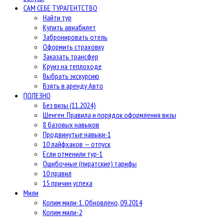
САМ СЕБЕ ТУРАГЕНТСТВО
Найти тур
Купить авиабилет
Забронировать отель
Оформить страховку
Заказать трансфер
Круиз на теплоходе
Выбрать экскурсию
Взять в аренду Авто
ПОЛЕЗНО
Без визы (11.2024)
Шенген. Правила и порядок оформления визы
8 базовых навыков
Продвинутые навыки-1
10 лайфхаков — отпуск
Если отменили тур-1
Ошибочные (пиратские) тарифы
10 правил
15 причин успеха
Мили
Копим мили-1. Обновлено, 09.2014
Копим мили-2