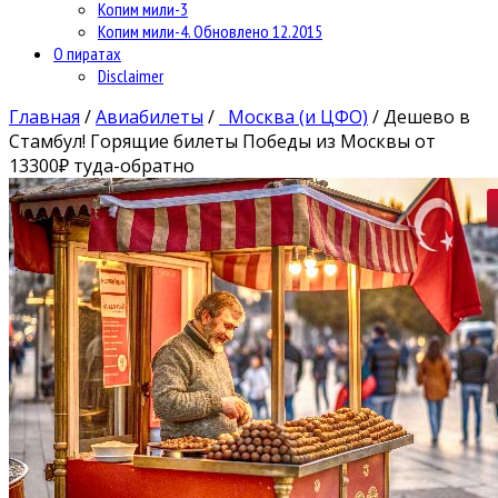
Копим мили-3
Копим мили-4. Обновлено 12.2015
О пиратах
Disclaimer
Главная
/
Авиабилеты
/
Москва (и ЦФО)
/
Дешево в
Стамбул! Горящие билеты Победы из Москвы от
13300₽ туда-обратно