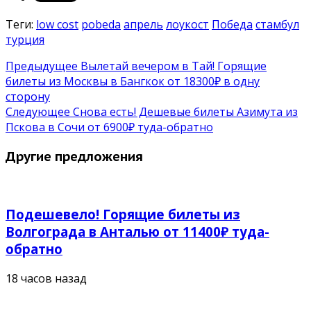
Теги:
low cost
pobeda
апрель
лоукост
Победа
стамбул
турция
Предыдущее
Вылетай вечером в Тай! Горящие
билеты из Москвы в Бангкок от 18300₽ в одну
сторону
Следующее
Снова есть! Дешевые билеты Азимута из
Пскова в Сочи от 6900₽ туда-обратно
Другие предложения
Подешевело! Горящие билеты из
Волгограда в Анталью от 11400₽ туда-
обратно
18 часов назад