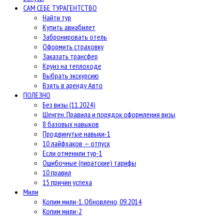
САМ СЕБЕ ТУРАГЕНТСТВО
Найти тур
Купить авиабилет
Забронировать отель
Оформить страховку
Заказать трансфер
Круиз на теплоходе
Выбрать экскурсию
Взять в аренду Авто
ПОЛЕЗНО
Без визы (11.2024)
Шенген. Правила и порядок оформления визы
8 базовых навыков
Продвинутые навыки-1
10 лайфхаков — отпуск
Если отменили тур-1
Ошибочные (пиратские) тарифы
10 правил
15 причин успеха
Мили
Копим мили-1. Обновлено, 09.2014
Копим мили-2