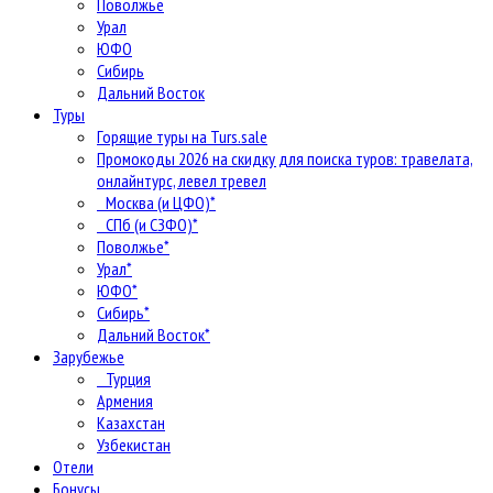
Поволжье
Урал
ЮФО
Сибирь
Дальний Восток
Туры
Горящие туры на Turs.sale
Промокоды 2026 на скидку для поиска туров: травелата,
онлайнтурс, левел тревел
Москва (и ЦФО)*
СПб (и СЗФО)*
Поволжье*
Урал*
ЮФО*
Сибирь*
Дальний Восток*
Зарубежье
Турция
Армения
Казахстан
Узбекистан
Отели
Бонусы