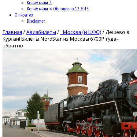
Копим мили-3
Копим мили-4. Обновлено 12.2015
О пиратах
Disclaimer
Главная
/
Авиабилеты
/
Москва (и ЦФО)
/
Дешево в
Курган! Билеты NordStar из Москвы 6700₽ туда-
обратно