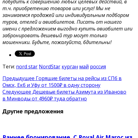
побудить к совершению любых целевых действий, в
т.ч. приобретению товаров или услуг! Мы не
занимаемся продажей или индивидуальным подбором
туров, отелей и авиабилетов. Писать от нашего
имени с предложением выгодно купить авиабилет или
забронировать дешевый тур могут только
мошенники. Будьте, пожалуйста, бдительны!
Теги:
nord star
NordStar
курган
май
россия
Предыдущее
Горящие билеты на рейсы из СПб в
Омск, Екб и Уфу от 1500₽ в одну сторону
Следующее
Дешевые билеты Азимута из Иваново
в Минводы от 4960₽ туда обратно
Другие предложения
Раннее бронирование. С Royal Air Maroc из