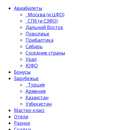
Авиабилеты
Москва (и ЦФО)
СПб (и СЗФО)
Дальний Восток
Поволжье
Прибалтика
Сибирь
Соседние страны
Урал
ЮФО
Бонусы
Зарубежье
Турция
Армения
Казахстан
Узбекистан
Мастер-класс
Отели
Разное
Скидки