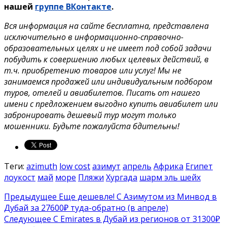
нашей
группе ВКонтакте
.
Вся информация на сайте бесплатна, представлена
исключительно в информационно-справочно-
образовательных целях и не имеет под собой задачи
побудить к совершению любых целевых действий, в
т.ч. приобретению товаров или услуг! Мы не
занимаемся продажей или индивидуальным подбором
туров, отелей и авиабилетов. Писать от нашего
имени с предложением выгодно купить авиабилет или
забронировать дешевый тур могут только
мошенники. Будьте пожалуйста бдительны!
Теги:
azimuth
low cost
азимут
апрель
Африка
Египет
лоукост
май
море
Пляжи
Хургада
шарм эль шейх
Предыдущее
Еще дешевле! С Азимутом из Минвод в
Дубай за 27600₽ туда-обратно (в апреле)
Следующее
С Emirates в Дубай из регионов от 31300₽