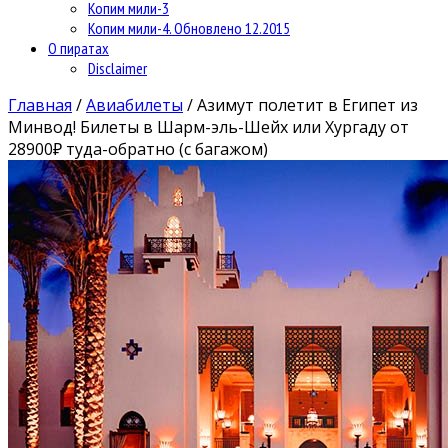
Копим мили-3
Копим мили-4. Обновлено 12.2015
О пиратах
Disclaimer
Главная
/
Авиабилеты
/
Азимут полетит в Египет из
Минвод! Билеты в Шарм-эль-Шейх или Хургаду от
28900₽ туда-обратно (с багажом)