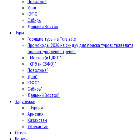
Поволжье
Урал
ЮФО
Сибирь
Дальний Восток
Туры
Горящие туры на Turs.sale
Промокоды 2026 на скидку для поиска туров: травелата,
онлайнтурс, левел тревел
Москва (и ЦФО)*
СПб (и СЗФО)*
Поволжье*
Урал*
ЮФО*
Сибирь*
Дальний Восток*
Зарубежье
Турция
Армения
Казахстан
Узбекистан
Отели
Бонусы