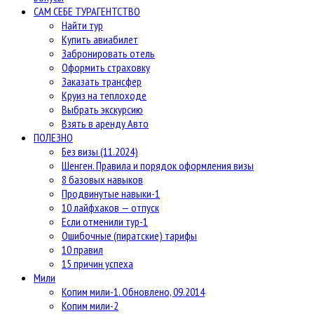
САМ СЕБЕ ТУРАГЕНТСТВО
Найти тур
Купить авиабилет
Забронировать отель
Оформить страховку
Заказать трансфер
Круиз на теплоходе
Выбрать экскурсию
Взять в аренду Авто
ПОЛЕЗНО
Без визы (11.2024)
Шенген. Правила и порядок оформления визы
8 базовых навыков
Продвинутые навыки-1
10 лайфхаков — отпуск
Если отменили тур-1
Ошибочные (пиратские) тарифы
10 правил
15 причин успеха
Мили
Копим мили-1. Обновлено, 09.2014
Копим мили-2