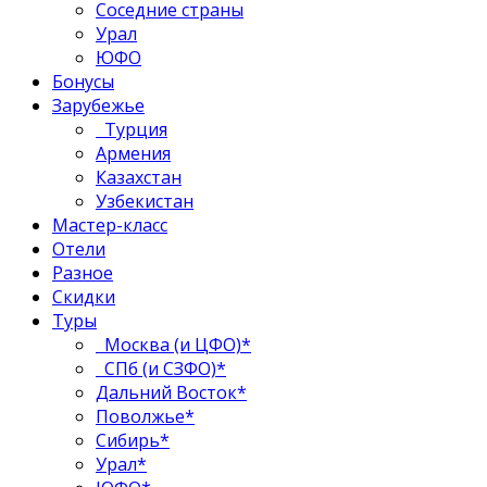
Соседние страны
Урал
ЮФО
Бонусы
Зарубежье
Турция
Армения
Казахстан
Узбекистан
Мастер-класс
Отели
Разное
Скидки
Туры
Москва (и ЦФО)*
СПб (и СЗФО)*
Дальний Восток*
Поволжье*
Сибирь*
Урал*