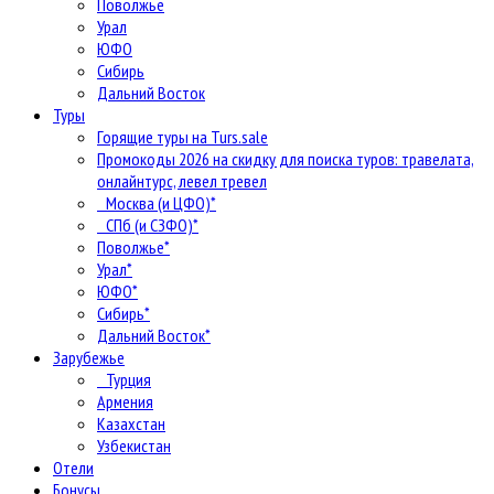
Поволжье
Урал
ЮФО
Сибирь
Дальний Восток
Туры
Горящие туры на Turs.sale
Промокоды 2026 на скидку для поиска туров: травелата,
онлайнтурс, левел тревел
Москва (и ЦФО)*
СПб (и СЗФО)*
Поволжье*
Урал*
ЮФО*
Сибирь*
Дальний Восток*
Зарубежье
Турция
Армения
Казахстан
Узбекистан
Отели
Бонусы