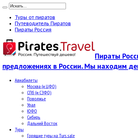
Туры от пиратов
Путеводитель Пиратов
Пираты Россия
Пираты Росси
предложениях в России. Мы находим де
Авиабилеты
Москва (и ЦФО)
СПб (и СЗФО)
Поволжье
Урал
ЮФО
Сибирь
Дальний Восток
Туры
Горящие туры на Turs.sale