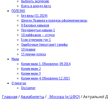
Выбрать экскурсию
Взять в аренду Авто
ПОЛЕЗНО
Без визы (11.2024)
Шенген. Правила и порядок оформления визы
8 базовых навыков
Продвинутые навыки-1
10 лайфхаков — отпуск
Если отменили тур-1
Ошибочные (пиратские) тарифы
10 правил
15 причин успеха
Мили
Копим мили-1. Обновлено, 09.2014
Копим мили-2
Копим мили-3
Копим мили-4. Обновлено 12.2015
О пиратах
Disclaimer
Главная
/
Авиабилеты
/
Москва (и ЦФО)
/
Актуально! 