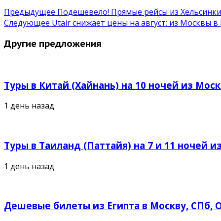
Предыдущее
Подешевело! Прямые рейсы из Хельсинки в
Следующее
Utair снижает цены на август: из Москвы в
Другие предложения
Туры в Китай (Хайнань) на 10 ночей из Москв
1 день назад
Туры в Таиланд (Паттайя) на 7 и 11 ночей из
1 день назад
Дешевые билеты из Египта в Москву, СПб, О