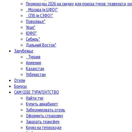
Промокоды 2026 на скидку для поиска туров: травелата, он
Москва (и ЦФО)*
СПб (и СЗФО)*
Поволжье*
Урал*
ЮФО*
Сибирь*
Дальний Восток*
Зарубежье
Турция
Армения
Казахстан
Узбекистан
Отели
Бонусы
САМ СЕБЕ ТУРАГЕНТСТВО
Найти тур
Купить авиабилет
Забронировать отель
Оформить страховку
Заказать трансфер
Круиз на теплоходе