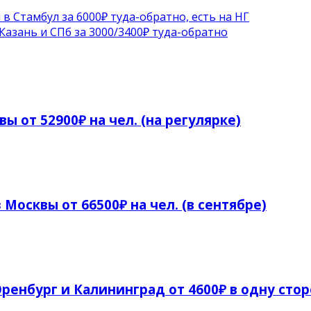
 Стамбул за 6000₽ туда-обратно, есть на НГ
 Казань и СПб за 3000/3400₽ туда-обратно
ы от 52900₽ на чел. (на регулярке)
 Москвы от 66500₽ на чел. (в сентябре)
ренбург и Калининград от 4600₽ в одну сто