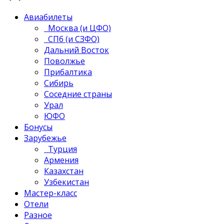
Авиабилеты
Москва (и ЦФО)
СПб (и СЗФО)
Дальний Восток
Поволжье
Прибалтика
Сибирь
Соседние страны
Урал
ЮФО
Бонусы
Зарубежье
Турция
Армения
Казахстан
Узбекистан
Мастер-класс
Отели
Разное