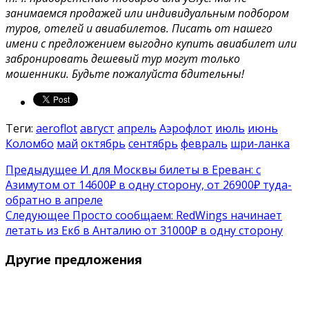
занимаемся продажей или индивидуальным подбором
туров, отелей и авиабилетов. Писать от нашего
имени с предложением выгодно купить авиабилет или
забронировать дешевый тур могут только
мошенники. Будьте пожалуйста бдительны!
Теги:
aeroflot
август
апрель
Аэрофлот
июль
июнь
Коломбо
май
октябрь
сентябрь
февраль
шри-ланка
Предыдущее
И для Москвы билеты в Ереван: с
Азимутом от 14600₽ в одну сторону, от 26900₽ туда-
обратно в апреле
Следующее
Просто сообщаем: RedWings начинает
летать из Екб в Анталию от 31000₽ в одну сторону
Другие предложения