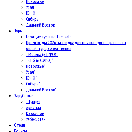
Поволжье
Урал
ЮФО
Сибирь
Дальний Восток
Туры
Горящие туры на Turs.sale
Промокоды 2026 на скидку для поиска туров: травелата,
онлайнтурс, левел тревел
Москва (и ЦФО)*
СПб (и СЗФО)*
Поволжье*
Урал*
ЮФО*
Сибирь*
Дальний Восток*
Зарубежье
Турция
Армения
Казахстан
Узбекистан
Отели
Бонусы