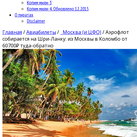
Копим мили-3
Копим мили-4. Обновлено 12.2015
О пиратах
Disclaimer
Главная
/
Авиабилеты
/
Москва (и ЦФО)
/
Аэрофлот
собирается на Шри-Ланку: из Москвы в Коломбо от
60700₽ туда-обратно