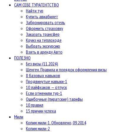
САМ СЕБЕ ТУРАГЕНТСТВО
Найти тур
Купить авиабилет
Забронировать отель
Оформить страховку
Заказать трансфер
Круиз на теплоходе
Выбрать экскурсию
Взять в аренду Авто
ПОЛЕЗНО
Без визы (11.2024)
Шенген. Правила и порядок оформления визы
8 базовых навыков
Продвинутые навыки-1
10 лайфхаков — отпуск
Если отменили тур-1
Ошибочные (пиратские) тарифы
10 правил
15 причин успеха
Мили
Копим мили-1. Обновлено, 09.2014
Копим мили-2