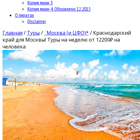
Копим мили-3
Копим мили-4. Обновлено 12.2015
О пиратах
Disclaimer
Главная
/
Туры
/
Москва (и ЦФО)*
/
Краснодарский
край для Москвы! Туры на неделю от 12200₽ на
человека