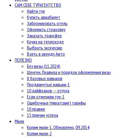
САМ СЕБЕ ТУРАГЕНТСТВО
Найти тур
Купить авиабилет
Забронировать отель
Оформить страховку
Заказать трансфер
Круиз на теплоходе
Выбрать экскурсию
Взять в аренду Авто
ПОЛЕЗНО
Без визы (11.2024)
Шенген. Правила и порядок оформления визы
8 базовых навыков
Продвинутые навыки-1
10 лайфхаков — отпуск
Если отменили тур-1
Ошибочные (пиратские) тарифы
10 правил
15 причин успеха
Мили
Копим мили-1. Обновлено, 09.2014
Копим мили-2