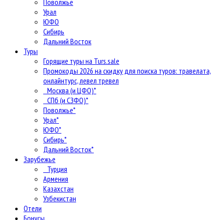
Поволжье
Урал
ЮФО
Сибирь
Дальний Восток
Туры
Горящие туры на Turs.sale
Промокоды 2026 на скидку для поиска туров: травелата,
онлайнтурс, левел тревел
Москва (и ЦФО)*
СПб (и СЗФО)*
Поволжье*
Урал*
ЮФО*
Сибирь*
Дальний Восток*
Зарубежье
Турция
Армения
Казахстан
Узбекистан
Отели
Бонусы