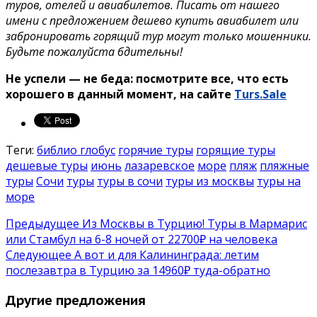
туров, отелей и авиабилетов. Писать от нашего
имени с предложением дешево купить авиабилет или
забронировать горящий тур могут только мошенники.
Будьте пожалуйста бдительны!
Не успели — не беда: посмотрите все, что есть
хорошего в данный момент, на сайте
Turs.Sale
Теги:
библио глобус
горячие туры
горящие туры
дешевые туры
июнь
лазаревское
море
пляж
пляжные
туры
Сочи
туры
туры в сочи
туры из москвы
туры на
море
Предыдущее
Из Москвы в Турцию! Туры в Мармарис
или Стамбул на 6-8 ночей от 22700₽ на человека
Следующее
А вот и для Калининграда: летим
послезавтра в Турцию за 14960₽ туда-обратно
Другие предложения