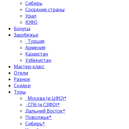
Сибирь
Соседние страны
Урал
ЮФО
Бонусы
Зарубежье
Турция
Армения
Казахстан
Узбекистан
Мастер-класс
Отели
Разное
Скидки
Туры
Москва (и ЦФО)*
СПб (и СЗФО)*
Дальний Восток*
Поволжье*
Сибирь*