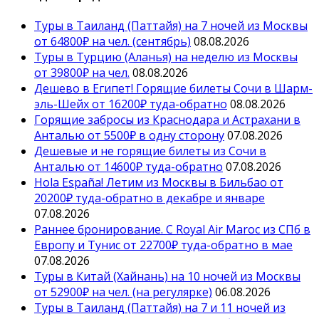
Туры в Таиланд (Паттайя) на 7 ночей из Москвы
от 64800₽ на чел. (сентябрь)
08.08.2026
Туры в Турцию (Аланья) на неделю из Москвы
от 39800₽ на чел.
08.08.2026
Дешево в Египет! Горящие билеты Сочи в Шарм-
эль-Шейх от 16200₽ туда-обратно
08.08.2026
Горящие забросы из Краснодара и Астрахани в
Анталью от 5500₽ в одну сторону
07.08.2026
Дешевые и не горящие билеты из Сочи в
Анталью от 14600₽ туда-обратно
07.08.2026
Hola España! Летим из Москвы в Бильбао от
20200₽ туда-обратно в декабре и январе
07.08.2026
Раннее бронирование. С Royal Air Maroc из СПб в
Европу и Тунис от 22700₽ туда-обратно в мае
07.08.2026
Туры в Китай (Хайнань) на 10 ночей из Москвы
от 52900₽ на чел. (на регулярке)
06.08.2026
Туры в Таиланд (Паттайя) на 7 и 11 ночей из