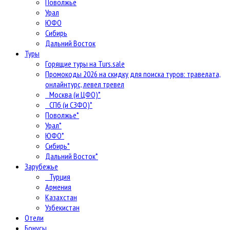
Поволжье
Урал
ЮФО
Сибирь
Дальний Восток
Туры
Горящие туры на Turs.sale
Промокоды 2026 на скидку для поиска туров: травелата,
онлайнтурс, левел тревел
Москва (и ЦФО)*
СПб (и СЗФО)*
Поволжье*
Урал*
ЮФО*
Сибирь*
Дальний Восток*
Зарубежье
Турция
Армения
Казахстан
Узбекистан
Отели
Бонусы