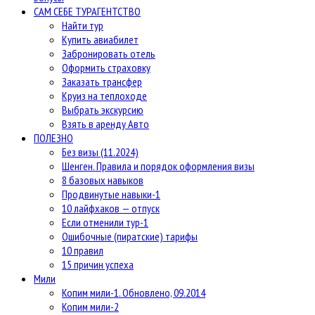
САМ СЕБЕ ТУРАГЕНТСТВО
Найти тур
Купить авиабилет
Забронировать отель
Оформить страховку
Заказать трансфер
Круиз на теплоходе
Выбрать экскурсию
Взять в аренду Авто
ПОЛЕЗНО
Без визы (11.2024)
Шенген. Правила и порядок оформления визы
8 базовых навыков
Продвинутые навыки-1
10 лайфхаков — отпуск
Если отменили тур-1
Ошибочные (пиратские) тарифы
10 правил
15 причин успеха
Мили
Копим мили-1. Обновлено, 09.2014
Копим мили-2