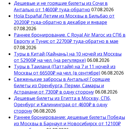
Дешевые и не горящие билеты из Сочи в
Анталью от 14600₽ туда-обратно
07.08.2026
Hola España! Летим из Москвы в Бильбао от
20200₽ туда-обратно в декабре и январе
07.08.2026
Раннее бронирование. С Royal Air Maroc из СПб в
Европу и Тунис от 22700₽ туда-обратно в мае
07.08.2026
Туры в Китай (Хайнань) на 10 ночей из Москвы
от 52900₽ на чел. (на регулярке)
06.08.2026
Туры в Таиланд (Паттайя) на 7 и 11 ночей из
Москвы от 66500₽ на чел. (в сентябре)
06.08.2026
Свеженькие забросы в Анталью! Горящие
билеты из Оренбурга, Перми, Самары и
Астрахани от 7300₽ в одну сторону
06.08.2026
Дешевые билеты из Египта в Москву, СПб,
Оренбург и Калининград от 4600₽ в одну
сторону
06.08.2026
Раннее бронирование: дешевые билеты Победы
из Москвы в Барнаул и Новосибирск от 12100₽