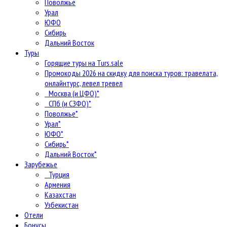
Поволжье
Урал
ЮФО
Сибирь
Дальний Восток
Туры
Горящие туры на Turs.sale
Промокоды 2026 на скидку для поиска туров: травелата,
онлайнтурс, левел тревел
Москва (и ЦФО)*
СПб (и СЗФО)*
Поволжье*
Урал*
ЮФО*
Сибирь*
Дальний Восток*
Зарубежье
Турция
Армения
Казахстан
Узбекистан
Отели
Бонусы