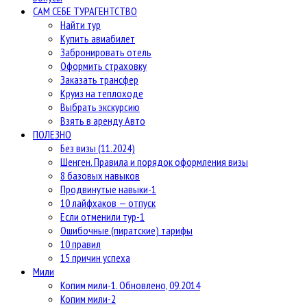
САМ СЕБЕ ТУРАГЕНТСТВО
Найти тур
Купить авиабилет
Забронировать отель
Оформить страховку
Заказать трансфер
Круиз на теплоходе
Выбрать экскурсию
Взять в аренду Авто
ПОЛЕЗНО
Без визы (11.2024)
Шенген. Правила и порядок оформления визы
8 базовых навыков
Продвинутые навыки-1
10 лайфхаков — отпуск
Если отменили тур-1
Ошибочные (пиратские) тарифы
10 правил
15 причин успеха
Мили
Копим мили-1. Обновлено, 09.2014
Копим мили-2