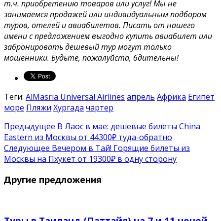
т.ч. приобретению товаров или услуг! Мы не
занимаемся продажей или индивидуальным подбором
туров, отелей и авиабилетов. Писать от нашего
имени с предложением выгодно купить авиабилет или
забронировать дешевый тур могут только
мошенники. Будьте, пожалуйста, бдительны!
Теги:
AlMasria Universal Airlines
апрель
Африка
Египет
море
Пляжи
Хургада
чартер
Предыдущее
В Лаос в мае: дешевые билеты China
Eastern из Москвы от 44300₽ туда-обратно
Следующее
Вечером в Тай! Горящие билеты из
Москвы на Пхукет от 19300₽ в одну сторону
Другие предложения
Туры в Таиланд (Паттайя) на 7 и 11 ночей