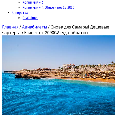
Копим мили-3
Копим мили-4. Обновлено 12.2015
О пиратах
Disclaimer
Главная
/
Авиабилеты
/
Снова для Самары! Дешевые
чартеры в Египет от 20900₽ туда-обратно