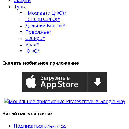
Скидки
Туры
Москва (и ЦФО)*
СПб (и СЗФО)*
Дальний Восток*
Поволжье*
Сибирь*
Урал*
ЮФО*
Скачать мобильное приложение
Читай нас в соцсетях
Подписаться
В Ленту RSS