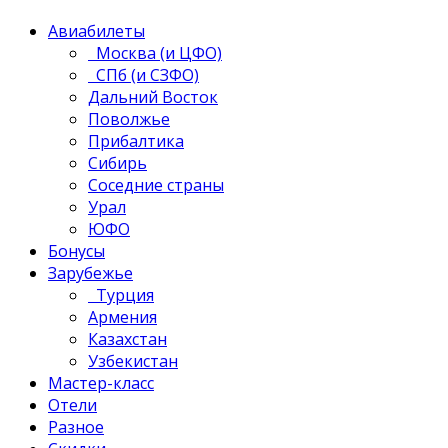
Авиабилеты
Москва (и ЦФО)
СПб (и СЗФО)
Дальний Восток
Поволжье
Прибалтика
Сибирь
Соседние страны
Урал
ЮФО
Бонусы
Зарубежье
Турция
Армения
Казахстан
Узбекистан
Мастер-класс
Отели
Разное