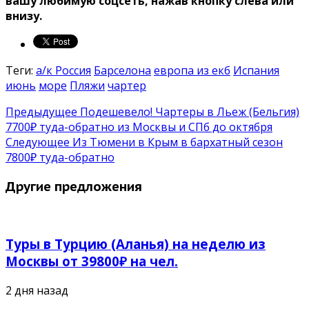
вашу любимую соцсеть, нажав кнопку слева или
внизу.
Теги:
а/к Россия
Барселона
европа из екб
Испания
июнь
море
Пляжи
чартер
Предыдущее
Подешевело! Чартеры в Льеж (Бельгия)
7700₽ туда-обратно из Москвы и СПб до октября
Следующее
Из Тюмени в Крым в бархатный сезон
7800₽ туда-обратно
Другие предложения
Туры в Турцию (Аланья) на неделю из
Москвы от 39800₽ на чел.
2 дня назад