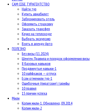
САМ СЕБЕ ТУРАГЕНТСТВО
Найти тур
Купить авиабилет
Забронировать отель
Оформить страховку
Заказать трансфер
Круиз на теплоходе
Выбрать экскурсию
Взять в аренду Авто
ПОЛЕЗНО
Без визы (11.2024)
Шенген. Правила и порядок оформления визы
8 базовых навыков
Продвинутые навыки-1
10 лайфхаков — отпуск
Если отменили тур-1
Ошибочные (пиратские) тарифы
10 правил
15 причин успеха
Мили
Копим мили-1. Обновлено, 09.2014
Копим мили-2