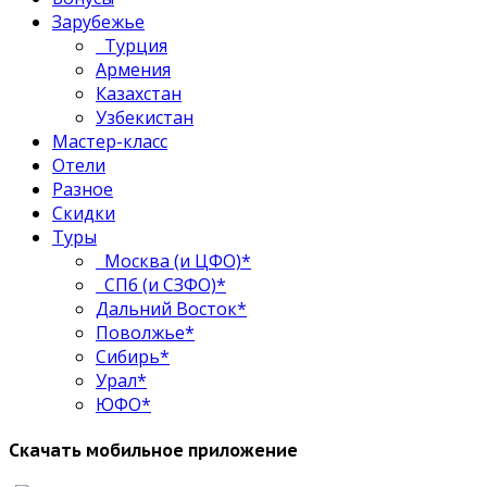
Зарубежье
Турция
Армения
Казахстан
Узбекистан
Мастер-класс
Отели
Разное
Скидки
Туры
Москва (и ЦФО)*
СПб (и СЗФО)*
Дальний Восток*
Поволжье*
Сибирь*
Урал*
ЮФО*
Скачать мобильное приложение