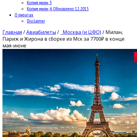
Копим мили-3
Копим мили-4. Обновлено 12.2015
О пиратах
Disclaimer
Главная
/
Авиабилеты
/
Москва (и ЦФО)
/
Милан,
Париж и Жирона в сборке из Мск за 7700₽ в конце
мая-июне