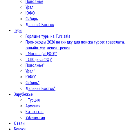
Поволжье
Урал
ЮФО
Сибирь
Дальний Восток
Туры
Горящие туры на Turs.sale
Промокоды 2026 на скидку для поиска туров: травелата,
онлайнтурс, левел тревел
Москва (и ЦФО)*
СПб (и СЗФО)*
Поволжье*
Урал*
ЮФО*
Сибирь*
Дальний Восток*
Зарубежье
Турция
Армения
Казахстан
Узбекистан
Отели
Бонусы