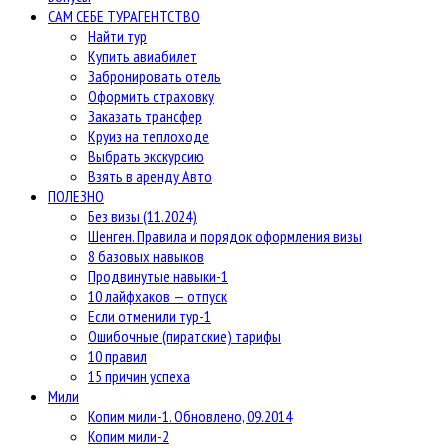
САМ СЕБЕ ТУРАГЕНТСТВО
Найти тур
Купить авиабилет
Забронировать отель
Оформить страховку
Заказать трансфер
Круиз на теплоходе
Выбрать экскурсию
Взять в аренду Авто
ПОЛЕЗНО
Без визы (11.2024)
Шенген. Правила и порядок оформления визы
8 базовых навыков
Продвинутые навыки-1
10 лайфхаков — отпуск
Если отменили тур-1
Ошибочные (пиратские) тарифы
10 правил
15 причин успеха
Мили
Копим мили-1. Обновлено, 09.2014
Копим мили-2