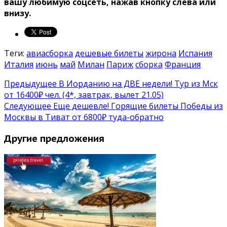
вашу любимую соцсеть, нажав кнопку слева или
внизу.
Теги:
авиасборка
дешевые билеты
жирона
Испания
Италия
июнь
май
Милан
Париж
сборка
Франция
Предыдущее
В Иорданию на ДВЕ недели! Тур из Мск
от 16400₽ чел. (4*, завтрак, вылет 21.05)
Следующее
Еще дешевле! Горящие билеты Победы из
Москвы в Тиват от 6800₽ туда-обратно
Другие предложения