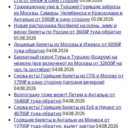
СПб от 6900₽ в одну сторону
05.08.2026
Традиционно уже в Турцию! Горящие забросы
из Москвы, Самары, Челябинска и Краснодара в
Анталью от 5900₽ в одну сторону
05.08.2026
Новая распродажа Nordwind на осень, зиму и
весну: билеты по России от 3600₽ туда-обратно
05.08.2026
Дешевые билеты из Москвы в Ижевск от 6000₽
туда-обратно
04.08.2026
Бархатный сезон! Туры в Турцию (Бодрум) на
неделю (все включено) из Москвы от 32600₽ на
чел. (в сентябре)
04.08.2026
Снова есть! Горящие билеты из СПб и Москву от
1799₽ в одну сторону (сегодня вечером)
04.08.2026
Волгограду тоже везет! Летим в Анталью от
16400₽ туда-обратно
04.08.2026
Снова есть! Горящие билеты из Екб в Нячанг от
40700₽ туда-обратно
04.08.2026
Горящие билеты в Анталью из Минвод от
13700₽ туда-обратно, вылет завтра
04.08.2026