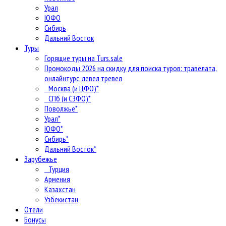
Урал
ЮФО
Сибирь
Дальний Восток
Туры
Горящие туры на Turs.sale
Промокоды 2026 на скидку для поиска туров: травелата,
онлайнтурс, левел тревел
Москва (и ЦФО)*
СПб (и СЗФО)*
Поволжье*
Урал*
ЮФО*
Сибирь*
Дальний Восток*
Зарубежье
Турция
Армения
Казахстан
Узбекистан
Отели
Бонусы