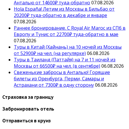
Анталью от 14600₽ туда-обратно
07.08.2026
Hola España! Летим из Москвы в Бильбао от
20200₽ туда-обратно в декабре и январе
07.08.2026
Раннее бронирование. С Royal Air Maroc из СПб в
Европу и Тунис от 22700₽ туда-обратно в мае
07.08.2026
Туры в Китай (Хайнань) на 10 ночей из Москвы
от 52900₽ на чел. (на регулярке)
06.08.2026
Туры в Таиланд (Паттайя) на 7 и 11 ночей из
Москвы от 66500₽ на чел. (в сентябре)
06.08.2026
Свеженькие забросы в Анталью! Горящие
билеты из Оренбурга, Перми, Самары и
Астрахани от 7300₽ в одну сторону
06.08.2026
Страховка за границу
Забронировать отель
Отправиться в круиз