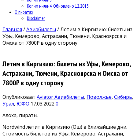
Копим мили-4. Обновлено 12.2015
О пиратах
Disclaimer
Главная
/
Авиабилеты
/
Летим в Киргизию: билеты из
Уфы, Кемерово, Астрахани, Тюмени, Красноярска и
Омска от 7800₽ в одну сторону
Летим в Киргизию: билеты из Уфы, Кемерово,
Астрахани, Тюмени, Красноярска и Омска от
7800₽ в одну сторону
Опубликовал:
Aviator
Авиабилеты
,
Поволжье
,
Сибирь
,
Урал
,
ЮФО
17.03.2022
0
Алоха, пираты.
Nordwind летит в Киргизию (Ош) в ближайшие дни.
Стоимость билетов из Уфы, Кемерово, Астрахани,