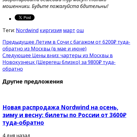
мошенники. Будьте пожалуйста бдительны!
Теги:
Nordwind
киргизия
март
ош
Предыдущее
Летим в Сочи с багажом от 6200₽ туда-
обратно из Москвы (в мае и июне)
Следующее
Цены вниз: чартеры из Москвы в
Новокузнецк (Шерегеш близко) за 9800₽ туда-
обратно
Другие предложения
Новая распродажа Nordwind на осень,
зиму и весну: билеты по России от 3600₽
туда-обратно
4 дня назад