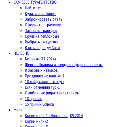
САМ СЕБЕ ТУРАГЕНТСТВО
Найти тур
Купить авиабилет
Забронировать отель
Оформить страховку
Заказать трансфер
Круиз на теплоходе
Выбрать экскурсию
Взять в аренду Авто
ПОЛЕЗНО
Без визы (11.2024)
Шенген. Правила и порядок оформления визы
8 базовых навыков
Продвинутые навыки-1
10 лайфхаков — отпуск
Если отменили тур-1
Ошибочные (пиратские) тарифы
10 правил
15 причин успеха
Мили
Копим мили-1. Обновлено, 09.2014
Копим мили-2
Копим мили-3