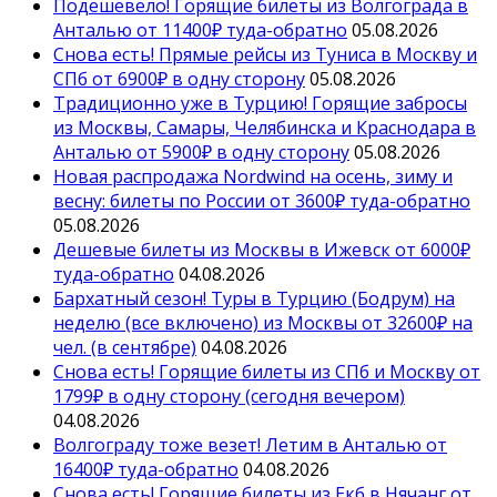
Подешевело! Горящие билеты из Волгограда в
Анталью от 11400₽ туда-обратно
05.08.2026
Снова есть! Прямые рейсы из Туниса в Москву и
СПб от 6900₽ в одну сторону
05.08.2026
Традиционно уже в Турцию! Горящие забросы
из Москвы, Самары, Челябинска и Краснодара в
Анталью от 5900₽ в одну сторону
05.08.2026
Новая распродажа Nordwind на осень, зиму и
весну: билеты по России от 3600₽ туда-обратно
05.08.2026
Дешевые билеты из Москвы в Ижевск от 6000₽
туда-обратно
04.08.2026
Бархатный сезон! Туры в Турцию (Бодрум) на
неделю (все включено) из Москвы от 32600₽ на
чел. (в сентябре)
04.08.2026
Снова есть! Горящие билеты из СПб и Москву от
1799₽ в одну сторону (сегодня вечером)
04.08.2026
Волгограду тоже везет! Летим в Анталью от
16400₽ туда-обратно
04.08.2026
Снова есть! Горящие билеты из Екб в Нячанг от