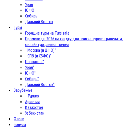
Урал
ЮФО
Сибирь
Дальний Восток
Туры
Горящие туры на Turs.sale
Промокоды 2026 на скидку для поиска туров: травелата,
онлайнтурс, левел тревел
Москва (и ЦФО)*
СПб (и СЗФО)*
Поволжье*
Урал*
ЮФО*
Сибирь*
Дальний Восток*
Зарубежье
Турция
Армения
Казахстан
Узбекистан
Отели
Бонусы