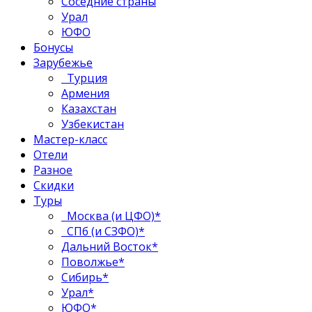
Соседние страны
Урал
ЮФО
Бонусы
Зарубежье
Турция
Армения
Казахстан
Узбекистан
Мастер-класс
Отели
Разное
Скидки
Туры
Москва (и ЦФО)*
СПб (и СЗФО)*
Дальний Восток*
Поволжье*
Сибирь*
Урал*
ЮФО*