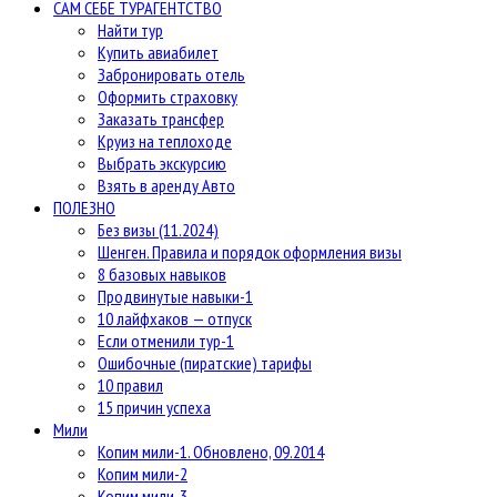
САМ СЕБЕ ТУРАГЕНТСТВО
Найти тур
Купить авиабилет
Забронировать отель
Оформить страховку
Заказать трансфер
Круиз на теплоходе
Выбрать экскурсию
Взять в аренду Авто
ПОЛЕЗНО
Без визы (11.2024)
Шенген. Правила и порядок оформления визы
8 базовых навыков
Продвинутые навыки-1
10 лайфхаков — отпуск
Если отменили тур-1
Ошибочные (пиратские) тарифы
10 правил
15 причин успеха
Мили
Копим мили-1. Обновлено, 09.2014
Копим мили-2
Копим мили-3